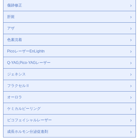
傷跡修正
肝斑
アザ
色素沈着
PicoレーザーEnLightn
Q-YAG,Pico-YAGレーザー
ジェネシス
フラクセルⅡ
オーロラ
ケミカルピーリング
ピコフェイシャルレーザー
成長ホルモン分泌促進剤