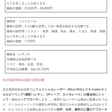
などを生じることがあります。
施術の価格：33,000円～66,000円
施術名：ミルクピール
施術の説明：3つの酸を使用して古い角質を除去する治療です。
施術の副作用（リスク）：発赤、熱感、痒み、痛み、だるさ、乾燥、発熱
などを生じることがあります。
施術の価格：7,700円
施術名：レチンA
当施術は自由診療です。
リスク：発赤、紅斑、痒等。
平均的な治療費：10g 16,720円
共立美容外科仙台院の肝斑治療
共立美容外科仙台院では
フェイシャルレーザー（Pico-YAG１０６４nm)+ケミ
カルピーリング+薬剤（レチン、CPソープ、カイネレース）の複合的にシミ・
シワ・タルミへアプローチ
します。。使用するレーザーは痛みに配慮されてお
り、ケミカルピーリングや薬剤も科学的に裏付けされた効果的なものばかりで
す。ひとつひとつも効果はあるのですが
光学、化学、薬学の三重のアプローチ