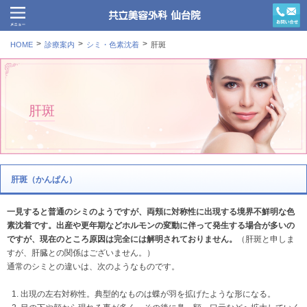
HOME
診療案内
シミ・色素沈着
肝斑
肝斑
肝斑（かんぱん）
一見すると普通のシミのようですが、両頬に対称性に出現する境界不鮮明な色
素沈着です。出産や更年期などホルモンの変動に伴って発生する場合が多いの
ですが、現在のところ原因は完全には解明されておりません。
（肝斑と申しま
すが、肝臓との関係はございません。）
通常のシミとの違いは、次のようなものです。
出現の左右対称性。典型的なものは蝶が羽を拡げたような形になる。