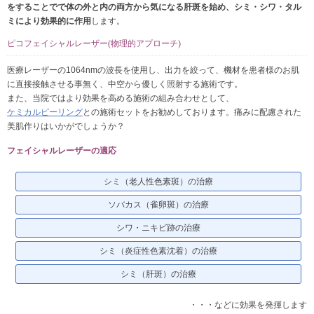
をすることでで体の外と内の両方から気になる肝斑を始め、シミ・シワ・タル
ミにより効果的に作用
します。
ピコフェイシャルレーザー(物理的アプローチ)
医療レーザーの1064nmの波長を使用し、出力を絞って、機材を患者様のお肌
に直接接触させる事無く、中空から優しく照射する施術です。
また、当院ではより効果を高める施術の組み合わせとして、
ケミカルピーリング
との施術セットをお勧めしております。痛みに配慮された
美肌作りはいかがでしょうか？
フェイシャルレーザーの適応
シミ（老人性色素斑）の治療
ソバカス（雀卵斑）の治療
シワ・ニキビ跡の治療
シミ（炎症性色素沈着）の治療
シミ（肝斑）の治療
・・・などに効果を発揮します