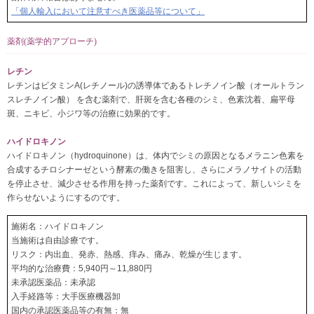
「個人輸入において注意すべき医薬品等について」
薬剤(薬学的アプローチ)
レチン
レチンはビタミンA(レチノール)の誘導体であるトレチノイン酸（オールトラン
スレチノイン酸） を含む薬剤で、肝斑を含む各種のシミ、色素沈着、扁平母
斑、ニキビ、小ジワ等の治療に効果的です。
ハイドロキノン
ハイドロキノン（hydroquinone）は、体内でシミの原因となるメラニン色素を
合成するチロシナーゼという酵素の働きを阻害し、さらにメラノサイトの活動
を停止させ、減少させる作用を持った薬剤です。これによって、新しいシミを
作らせないようにするのです。
施術名：ハイドロキノン
当施術は自由診療です。
リスク：内出血、発赤、熱感、痒み、痛み、乾燥が生じます。
平均的な治療費：5,940円～11,880円
未承認医薬品：未承認
入手経路等：大手医療機器卸
国内の承認医薬品等の有無：無