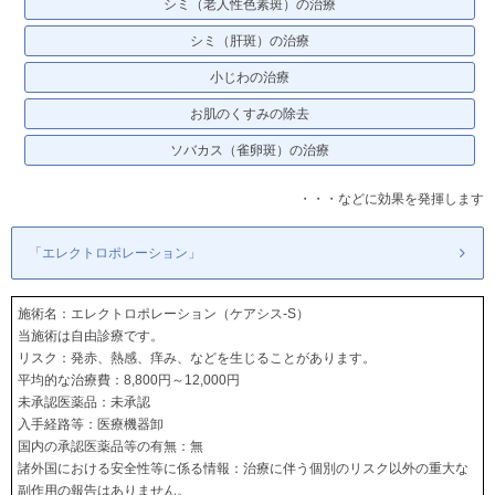
シミ（老人性色素斑）の治療
シミ（肝斑）の治療
小じわの治療
お肌のくすみの除去
ソバカス（雀卵斑）の治療
・・・などに効果を発揮します
「エレクトロポレーション」
施術名：エレクトロポレーション（ケアシス-S）
当施術は自由診療です。
リスク：発赤、熱感、痒み、などを生じることがあります。
平均的な治療費：8,800円～12,000円
未承認医薬品：未承認
入手経路等：医療機器卸
国内の承認医薬品等の有無：無
諸外国における安全性等に係る情報：治療に伴う個別のリスク以外の重大な
副作用の報告はありません。