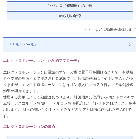
ソバカス（雀卵斑）の治療
赤ら顔の治療
・・・などに効果を発揮します
「ミルクピール」
エレクトロポレーション（化学的アプローチ）
エレクトロポレーションは電気の力で、皮膚に電子孔を開けることで、有効成
分を皮膚の奥深くまで浸透させる施術です。類似の施術に『イオン導入』があ
りますが、エレクトロポレーションはイオン導入に比べ２０倍以上の薬剤浸透
効果が期待できます。
使用する薬剤によって効能は変わります。肝斑治療に使用するのは トラネキサ
ム酸、アスコルビン酸Na、ヒアルロン酸 を配合した『レナトスTaプラス』を使
用します。 肌への潤いとシミ・くすみなどのケアを目的に作られた導入剤 で
す。
エレクトロポレーションの適応