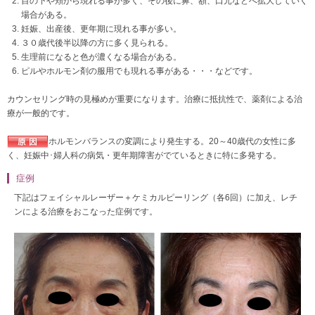
目の下や頬から現れる事が多く、その後に鼻、額、口元などへ拡大していく
場合がある。
妊娠、出産後、更年期に現れる事が多い。
３０歳代後半以降の方に多く見られる。
生理前になると色が濃くなる場合がある。
ピルやホルモン剤の服用でも現れる事がある・・・などです。
カウンセリング時の見極めが重要になります。治療に抵抗性で、薬剤による治
療が一般的です。
ホルモンバランスの変調により発生する。20～40歳代の女性に多
く、妊娠中･婦人科の病気・更年期障害がでているときに特に多発する。
症例
下記はフェイシャルレーザー＋ケミカルピーリング（各6回）に加え、レチ
ンによる治療をおこなった症例です。